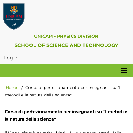
Skip
to
main
content
UNICAM - PHYSICS DIVISION
SCHOOL OF SCIENCE AND TECHNOLOGY
Log in
User
account
menu
Physics
Home
Corso di perfezionamento per insegnanti su "I
Breadcrumb
Division
metodi e la natura della scienza"
Corso di perfezionamento per insegnanti su "I metodi e
la natura della scienza"
Il Corso vale ai fini degli obblighi di formazione previsti dalla